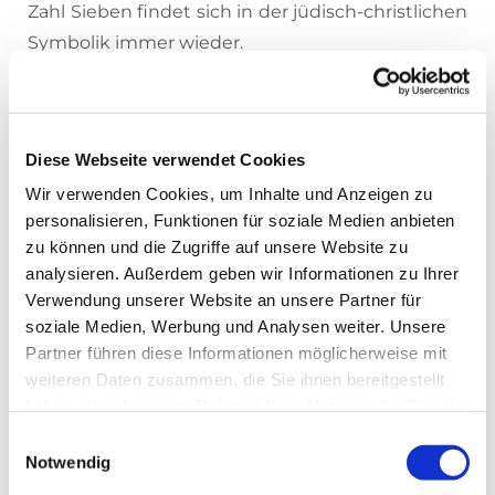
Zahl Sieben findet sich in der jüdisch-christlichen
Symbolik immer wieder.
Man denke zum Beispiel an die sieben Tage der
Schöpfung, die sieben Vaterunser-Bitten, die
sieben Erzengel und die sieben Gaben des
Diese Webseite verwendet Cookies
Heiligen Geistes. Zur Zeit der französischen
Wir verwenden Cookies, um Inhalte und Anzeigen zu
Okkupation des Herzogtums Braunschweig setzt
personalisieren, Funktionen für soziale Medien anbieten
der in Kassel residierende König Jérome den
zu können und die Zugriffe auf unsere Website zu
Siebenarmigen Leuchter nebst dem Burglöwen
analysieren. Außerdem geben wir Informationen zu Ihrer
auf die Beutekunstliste. Sie sollten Teile von
Verwendung unserer Website an unsere Partner für
Napoleons Sammlung im Pariser Louvre werden.
soziale Medien, Werbung und Analysen weiter. Unsere
Doch der Leuchter ist gerade in Holzkisten
Partner führen diese Informationen möglicherweise mit
weiteren Daten zusammen, die Sie ihnen bereitgestellt
eingelagert und nicht auffindbar. Die Niederlage
haben oder die sie im Rahmen Ihrer Nutzung der Dienste
Napoleons und die Restitution des Herzogtums
gesammelt haben.
Einwilligungsauswahl
machen diesem Ansinnen ein abruptes Ende.
Notwendig
Neben dem Braunschweiger Leuchter sind