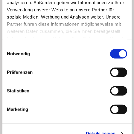
Julius Wilhelm Pott (1777-1813), Arzt
analysieren. Außerdem geben wir Informationen zu Ihrer
Verwendung unserer Website an unsere Partner für
soziale Medien, Werbung und Analysen weiter. Unsere
Partner führen diese Informationen möglicherweise mit
weiteren Daten zusammen, die Sie ihnen bereitgestellt
haben oder die sie im Rahmen Ihrer Nutzung der Dienste
gesammelt haben.
Einwilligungsauswahl
Notwendig
Präferenzen
Statistiken
Marketing
MAGNIFRIEDHOF
Details zeigen