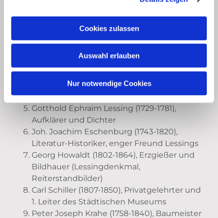
Friedrich Gerstäcker (1816-1872), Schriftsteller
Friedrich Ritter von Voigtländer (1812-1878),
Cookies zulassen
Fabrikant optischer Geräte
Albert Limbach (1838-1898), Buchdruckerei
Auswahl erlauben
(u.a. „Braunschweiger Zeitung“)
Johannes Jacob Selenka (1801-1871),
Nur notwendige Cookies
Hofbuchbindermeister und
Handwerksinteressenvertreter
Gotthold Ephraim Lessing (1729-1781),
Aufklärer und Dichter
Joh. Joachim Eschenburg (1743-1820),
Literatur-Historiker, enger Freund Lessings
Georg Howaldt (1802-1864), Erzgießer und
Bildhauer (Lessingdenkmal,
Reiterstandbilder)
Carl Schiller (1807-1850), Privatgelehrter und
1. Leiter des Städtischen Museums
Peter Joseph Krahe (1758-1840), Baumeister