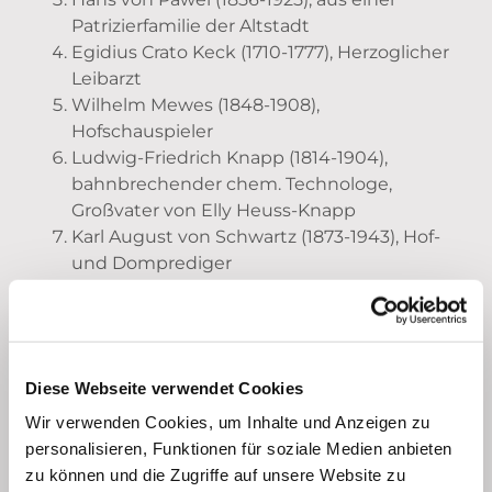
Patrizierfamilie der Altstadt
Egidius Crato Keck (1710-1777), Herzoglicher
Leibarzt
Wilhelm Mewes (1848-1908),
Hofschauspieler
Ludwig-Friedrich Knapp (1814-1904),
bahnbrechender
chem. Technologe,
Großvater von Elly Heuss-Knapp
Karl August von Schwartz (1873-1943),
Hof-
und Domprediger
Karoline von Wenbergen (1730-1766),
Ehefrau von Johann Heinrich Oden,
Bildhauer
Johann Christian Burmester (1791-1853),
Diese Webseite verwendet Cookies
Hofgärtner
August Klingemann (1777-1831), Schriftsteller
Wir verwenden Cookies, um Inhalte und Anzeigen zu
und Hoftheaterdirektor (1. Aufführung
personalisieren, Funktionen für soziale Medien anbieten
Goethes „Faust“)
zu können und die Zugriffe auf unsere Website zu