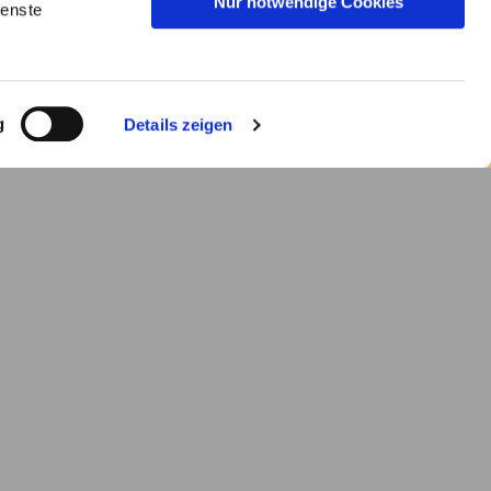
Nur notwendige Cookies
ienste
g
Details zeigen
© Martin Doering
wischen den Stufen zum Hohen Chor. Von
sheim am 8. September 1188, dem Tag der
r schwere Altarplatte aus grauschwarzem
por, die mit Leichtigkeit die schwere Last