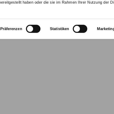
ereitgestellt haben oder die sie im Rahmen Ihrer Nutzung der D
Marienaltar
Präferenzen
Statistiken
Marketin
stück des Braunschweiger Doms ist der Marienaltar z
 wurde der Marienaltar von Bischof Adelog von Hilde
e gegossene, schlanke Säulen tragen eine neun Zentne
len recken sich vier Adler in alle Himmelsrichtungen em
ieren scheinen.