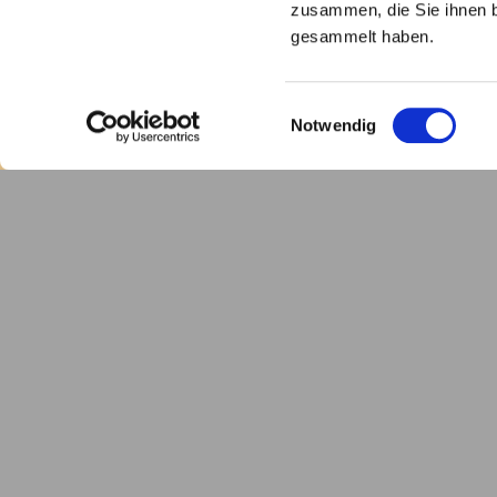
zusammen, die Sie ihnen b
gesammelt haben.
Einwilligungsauswahl
Notwendig
Das zentrale liturgische Ausstattungs
Heinrich dem Löwen in Auftrag gegeben,
Geburt Mariens, geweiht. Fünf aus Bronz
Marmor. An den Kapitellen der vier Ecksäu
der Platte auf ihren Schwingen zu balanc