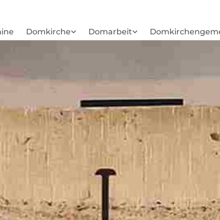
ine
Domkirche
Domarbeit
Domkirchengem