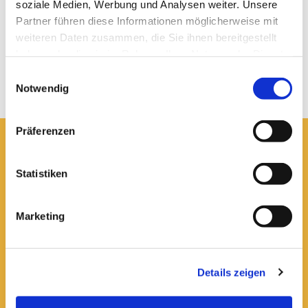
soziale Medien, Werbung und Analysen weiter. Unsere
Partner führen diese Informationen möglicherweise mit
weiteren Daten zusammen, die Sie ihnen bereitgestellt
haben oder die sie im Rahmen Ihrer Nutzung der Dienste
gesammelt haben.
© Braunschweiger Dom
Einwilligungsauswahl
Notwendig
„Christus im Elend“ und „Passionssäule“, um 1460
Präferenzen
Hier erreichen Sie uns:
Statistiken
Ev.-luth. Domkirche St. Blasii zu Braunschweig
Domplatz 5
38100 Braunschweig
Marketing
Domsekretariat
0531 - 24 33 5-0

dom.bs.buero@lk-bs.de

Details zeigen
Domkantorat
0531 - 24 33 5-20

domkantorat@lk-bs.de
