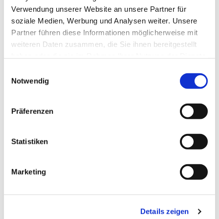
Verwendung unserer Website an unsere Partner für
Zeiten
soziale Medien, Werbung und Analysen weiter. Unsere
Partner führen diese Informationen möglicherweise mit
Gesamtprobe
weiteren Daten zusammen, die Sie ihnen bereitgestellt
Freitag: 17:25 Uhr - 19:35 Uhr
haben oder die sie im Rahmen Ihrer Nutzung der Dienste
Stimmproben Sopran und Alt
gesammelt haben.
Einwilligungsauswahl
Donnerstag: 17:20 Uhr - 18:20 Uhr
Notwendig
Stimmproben Tenor und Bass
Mittwoch: 17:20 Uhr - 18:20 Uhr
Präferenzen
Kammerchorprojekte nach Absprache
Statistiken
Marketing
Ort
Chorsaal am Dom, Münzstrasse
Details zeigen