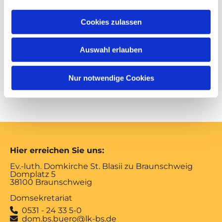
Cookies zulassen
Anmeldung
Auswahl erlauben
in der Chorstunde oder im Domkantorat
Nur notwendige Cookies
Hier erreichen Sie uns:
Ev.-luth. Domkirche St. Blasii zu Braunschweig
Domplatz 5
38100 Braunschweig
Domsekretariat
0531 - 24 33 5-0

dom.bs.buero@lk-bs.de
