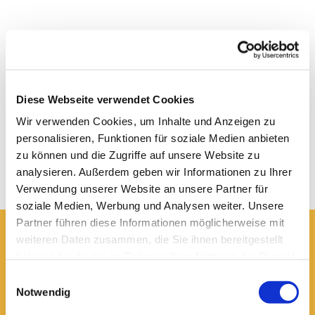
Diese Webseite verwendet Cookies
Wir verwenden Cookies, um Inhalte und Anzeigen zu
personalisieren, Funktionen für soziale Medien anbieten
zu können und die Zugriffe auf unsere Website zu
analysieren. Außerdem geben wir Informationen zu Ihrer
Verwendung unserer Website an unsere Partner für
soziale Medien, Werbung und Analysen weiter. Unsere
Partner führen diese Informationen möglicherweise mit
weiteren Daten zusammen, die Sie ihnen bereitgestellt
Hier erreichen Sie uns:
haben oder die sie im Rahmen Ihrer Nutzung der Dienste
Ev.-luth. Domkirche St. Blasii zu Braunschweig
gesammelt haben.
Einwilligungsauswahl
Domplatz 5
Notwendig
38100 Braunschweig