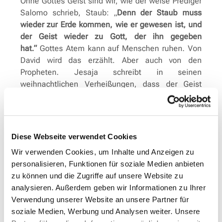
Ohne Gottes Geist sind wir, wie der weise Prediger
Salomo schrieb, Staub: „
Denn der Staub muss
wieder zur Erde kommen, wie er gewesen ist, und
der Geist wieder zu Gott, der ihn gegeben
hat.“
Gottes Atem kann auf Menschen ruhen. Von
David wird das erzählt. Aber auch von den
Propheten. Jesaja schreibt in seinen
weihnachtlichen Verheißungen, dass der Geist
Gottes, der den Friedefürsten erfüllen wird,
Weisheit, Verstand, Rat, Stärke, Erkenntnis und
Gottesfurcht bewirkt. Odem verbindet sich mit der
Taufe Jesu, der davon spricht, dass es das eine
Diese Webseite verwendet Cookies
sei, mit Wasser und das andere mit Geist getauft
Wir verwenden Cookies, um Inhalte und Anzeigen zu
zu werden. Zu Pfingsten schließlich feiern wir das
personalisieren, Funktionen für soziale Medien anbieten
Herabkommen des Heiligen Geistes und damit den
zu können und die Zugriffe auf unsere Website zu
Beginn der Kirche, der christlichen Gemeinde.
analysieren. Außerdem geben wir Informationen zu Ihrer
Letzteres mag in unseren Ohren – erst recht, wenn
Verwendung unserer Website an unsere Partner für
wir die Institution Kirche sehen - so theoretisch
soziale Medien, Werbung und Analysen weiter. Unsere
klingen, dass wir eher Staublunge kriegen als