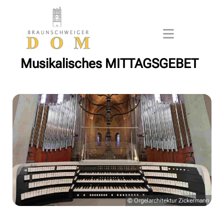
Musikalisches MITTAGSGEBET
© Orgelarchitektur Zickermann