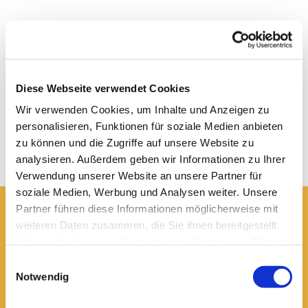
Diese Webseite verwendet Cookies
Wir verwenden Cookies, um Inhalte und Anzeigen zu
personalisieren, Funktionen für soziale Medien anbieten
zu können und die Zugriffe auf unsere Website zu
analysieren. Außerdem geben wir Informationen zu Ihrer
Verwendung unserer Website an unsere Partner für
soziale Medien, Werbung und Analysen weiter. Unsere
Partner führen diese Informationen möglicherweise mit
weiteren Daten zusammen, die Sie ihnen bereitgestellt
Hier erreichen Sie uns:
haben oder die sie im Rahmen Ihrer Nutzung der Dienste
Ev.-luth. Domkirche St. Blasii zu Braunschweig
gesammelt haben.
Domplatz 5
Einwilligungsauswahl
38100 Braunschweig
Notwendig
Domsekretariat