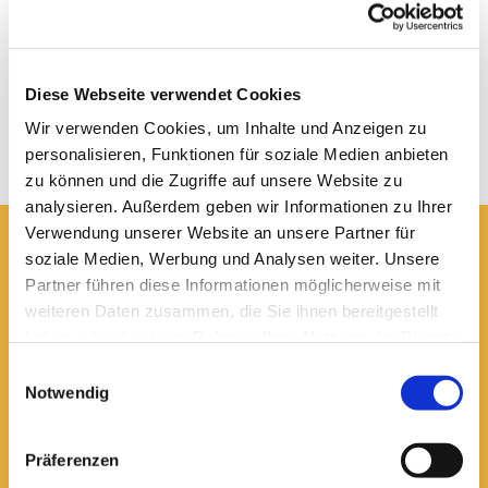
Diese Webseite verwendet Cookies
Wir verwenden Cookies, um Inhalte und Anzeigen zu
personalisieren, Funktionen für soziale Medien anbieten
zu können und die Zugriffe auf unsere Website zu
analysieren. Außerdem geben wir Informationen zu Ihrer
Verwendung unserer Website an unsere Partner für
soziale Medien, Werbung und Analysen weiter. Unsere
Hier erreichen Sie uns:
Partner führen diese Informationen möglicherweise mit
Ev.-luth. Domkirche St. Blasii zu Braunschweig
weiteren Daten zusammen, die Sie ihnen bereitgestellt
Domplatz 5
38100 Braunschweig
haben oder die sie im Rahmen Ihrer Nutzung der Dienste
gesammelt haben.
Einwilligungsauswahl
Domsekretariat
Notwendig
0531 - 24 33 5-0

dom.bs.buero@lk-bs.de

Domkantorat
Präferenzen
0531 - 24 33 5-20
