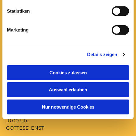
domkantorat@lk-bs.de

Statistiken
Anfrage und Anforderung kirchlicher
Bescheinigungen
Marketing
Gottesdienste:
Details zeigen
Montag bis Freitag
17:00 Uhr
ABENDSEGEN
Cookies zulassen
mittwochs mit Versöhnungsgebet von Coventry
freitags mit Abendmahl
Auswahl erlauben
Samstag
12:00 Uhr
MUSIKALISCHES MITTAGSGEBET
Nur notwendige Cookies
Sonntag
10:00 Uhr
GOTTESDIENST