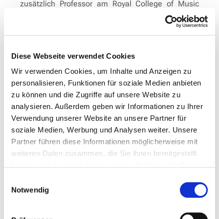
zusätzlich Professor am Royal College of Music
London, zahlreiche Preise bei bedeutenden
nationalen und internationalen Wettbewerben, seit
2023 Associate Researcher an der Theologischen
Universität Apeldoorn/NL, 1999 Niedersächsischer
Diese Webseite verwendet Cookies
Kulturförderpreis, 2009/17/20 Preis der deutschen
Wir verwenden Cookies, um Inhalte und Anzeigen zu
Schallplattenkritik (Bestenliste), 2010 Echo Klassik
personalisieren, Funktionen für soziale Medien anbieten
als Instrumentalist des Jahres, daneben
zu können und die Zugriffe auf unsere Website zu
umfangreiche künstlerische Konzerttätigkeit, 2017
analysieren. Außerdem geben wir Informationen zu Ihrer
Professor des Jahres (Geisteswissenschaften),
Verwendung unserer Website an unsere Partner für
Publikationen von Noten und Fachartikeln, Juror
soziale Medien, Werbung und Analysen weiter. Unsere
und Dozent bei internationalen Meisterkursen,
Partner führen diese Informationen möglicherweise mit
2021 Promotion (Dr. phil).
weiteren Daten zusammen, die Sie ihnen bereitgestellt
haben oder die sie im Rahmen Ihrer Nutzung der Dienste
gesammelt haben.
Einwilligungsauswahl
Notwendig