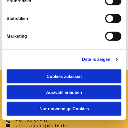
Präferenzen
Statistiken
Marketing
Details zeigen
Cookies zulassen
Hier erreichen Sie uns:
Auswahl erlauben
Ev.-luth. Domkirche St. Blasii zu Braunschweig
Domplatz 5
38100 Braunschweig
Nur notwendige Cookies
Domsekretariat
0531 - 24 33 5-0

dom.bs.buero@lk-bs.de
