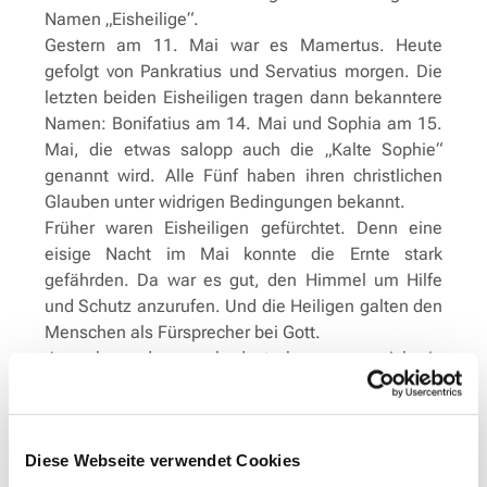
Namen „Eisheilige“.
Gestern am 11. Mai war es Mamertus. Heute
gefolgt von Pankratius und Servatius morgen. Die
letzten beiden Eisheiligen tragen dann bekanntere
Namen: Bonifatius am 14. Mai und Sophia am 15.
Mai, die etwas salopp auch die „Kalte Sophie“
genannt wird. Alle Fünf haben ihren christlichen
Glauben unter widrigen Bedingungen bekannt.
Früher waren Eisheiligen gefürchtet. Denn eine
eisige Nacht im Mai konnte die Ernte stark
gefährden. Da war es gut, den Himmel um Hilfe
und Schutz anzurufen. Und die Heiligen galten den
Menschen als Fürsprecher bei Gott.
Je mehr es davon gab, desto besser, um sich ein
wenig hilfloser und etwas aufgehobener zu fühlen
in dieser schwer überschaubaren Welt.
Auch wenn mein evangelischer Glaube bei Gott
Diese Webseite verwendet Cookies
keine besonderen Fürsprecher braucht, sind die