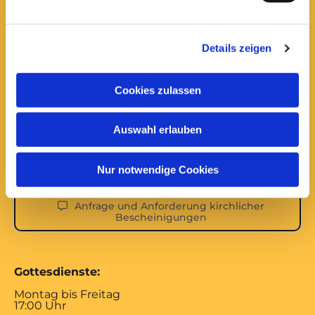
Hier erreichen Sie uns:
Ev.-luth. Domkirche St. Blasii zu Braunschweig
Details zeigen
Domplatz 5
38100 Braunschweig
Domsekretariat
Cookies zulassen
0531 - 24 33 5-0

dom.bs.buero@lk-bs.de

Auswahl erlauben
Domkantorat
0531 - 24 33 5-20

Nur notwendige Cookies
domkantorat@lk-bs.de

Anfrage und Anforderung kirchlicher
Bescheinigungen
Gottesdienste:
Montag bis Freitag
17:00 Uhr