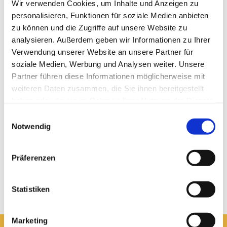
Eisheiligen doch bedeutsam als geistliche
Wir verwenden Cookies, um Inhalte und Anzeigen zu
Temperaturfühler für einen Glauben an Gott als
personalisieren, Funktionen für soziale Medien anbieten
Schöpfer, der mit dieser Welt als unserem
zu können und die Zugriffe auf unsere Website zu
Lebensraum untrennbar verbunden bleibt.
analysieren. Außerdem geben wir Informationen zu Ihrer
Mamertus, Pankratius, Servatius, Bonifaz und
Verwendung unserer Website an unsere Partner für
Sopiha mahnen zu einem aufmerksamen Leben im
soziale Medien, Werbung und Analysen weiter. Unsere
Wechselspiel der Jahreszeiten. Sie laden ein zum
Partner führen diese Informationen möglicherweise mit
Staunen über das, was wächst und wird, und zur
weiteren Daten zusammen, die Sie ihnen bereitgestellt
Sorge dafür, dass unsere Ernte für viele reichen
haben oder die sie im Rahmen Ihrer Nutzung der Dienste
soll.
gesammelt haben.
Einwilligungsauswahl
„Vor der kalten Sophie wird kein Sommer!“, weiß
Notwendig
eine alte Bauerregel. Darum Obacht mit den
Pflanzen auf Terrassen und Balkonen. Und den
Präferenzen
Blick frei auf die Kraft, aus der wir leben.
Pfarrer Henning Böger
Statistiken
Marketing