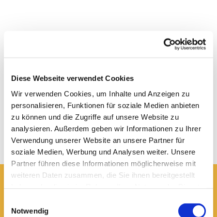
Diese Webseite verwendet Cookies
Wir verwenden Cookies, um Inhalte und Anzeigen zu
personalisieren, Funktionen für soziale Medien anbieten
zu können und die Zugriffe auf unsere Website zu
analysieren. Außerdem geben wir Informationen zu Ihrer
Verwendung unserer Website an unsere Partner für
soziale Medien, Werbung und Analysen weiter. Unsere
Partner führen diese Informationen möglicherweise mit
weiteren Daten zusammen, die Sie ihnen bereitgestellt
haben oder die sie im Rahmen Ihrer Nutzung der Dienste
Hier erreichen Sie uns:
gesammelt haben.
Einwilligungsauswahl
Ev.-luth. Domkirche St. Blasii zu Braunschweig
Notwendig
Domplatz 5