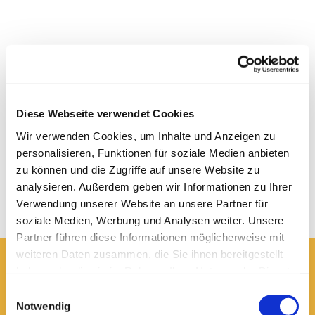
Diese Webseite verwendet Cookies
Wir verwenden Cookies, um Inhalte und Anzeigen zu
personalisieren, Funktionen für soziale Medien anbieten
zu können und die Zugriffe auf unsere Website zu
analysieren. Außerdem geben wir Informationen zu Ihrer
Verwendung unserer Website an unsere Partner für
soziale Medien, Werbung und Analysen weiter. Unsere
Partner führen diese Informationen möglicherweise mit
weiteren Daten zusammen, die Sie ihnen bereitgestellt
haben oder die sie im Rahmen Ihrer Nutzung der Dienste
Hier erreichen Sie uns:
gesammelt haben.
Einwilligungsauswahl
Ev.-luth. Domkirche St. Blasii zu Braunschweig
Notwendig
Domplatz 5