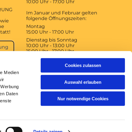
10:00 Uhr - 17:00 Uhr
RUNG
Im Januar und Februar gelten
folgende Öffnungszeiten:
owie
ne
Montag
tatt!
15:00 Uhr - 17:00 Uhr
Dienstag bis Sonntag
10:00 Uhr - 13:00 Uhr
ung
15:00 Uhr - 17:00 Uhr
Der Braunschweiger Dom
Cookies zulassen
bleibt am 1. Januar, 1. Mai und 3.
le Medien
Oktober geschlossen!
ir
Auswahl erlauben
, Werbung
ren Daten
Nur notwendige Cookies
ienste
gin
g
Details zeigen