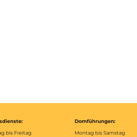
sdienste:
Domführungen:
g bis Freitag
Montag bis Samstag