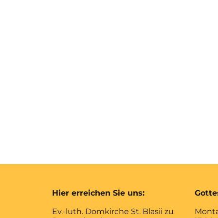
Hier erreichen Sie uns:
Gotte
Ev.-luth. Domkirche St. Blasii zu
Monta