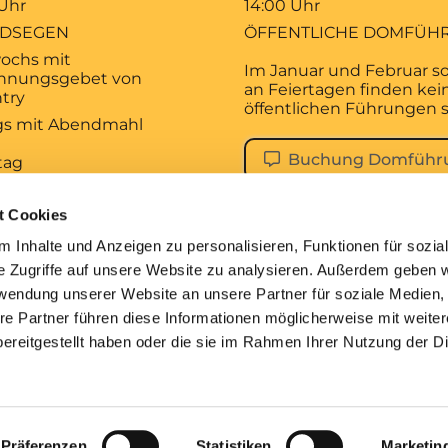
 Uhr
14:00 Uhr
DSEGEN
ÖFFENTLICHE DOMFÜH
ochs mit
Im Januar und Februar s
hnungsgebet von
an Feiertagen finden kei
try
öffentlichen Führungen s
ags mit Abendmahl
Buchung Domführ
tag
 Uhr
KALISCHES
t Cookies
AGSGEBET
 Inhalte und Anzeigen zu personalisieren, Funktionen für sozia
tag
e Zugriffe auf unsere Website zu analysieren. Außerdem geben w
 Uhr
rwendung unserer Website an unsere Partner für soziale Medien
ESDIENST
re Partner führen diese Informationen möglicherweise mit weite
ereitgestellt haben oder die sie im Rahmen Ihrer Nutzung der D
pressum
Datenschutzerklärung
ChurchDesk-Lo
Präferenzen
Statistiken
Marketin