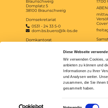
Braunschweig
17:00
Domplatz 5
ABEN
38100 Braunschweig
mittw
Versö
Domsekretariat
Coven
0531 - 24 33 5-0

freit
dom.bs.buero@lk-bs.de

Sams
Domkantorat
12:00
0531 - 24 33 5-20

MUSI
domkantorat@lk-bs.de

Diese Webseite verwende
MITT
Wir verwenden Cookies, um
Anfrage und
Sonn
anbieten zu können und di
Anforderung kirchlicher
10:00
Informationen zu Ihrer Ve
Bescheinigungen
GOTT
und Analysen weiter. Unse
zusammen, die Sie ihnen b
gesammelt haben.
Im
Einwilligungsauswahl
Notwendig