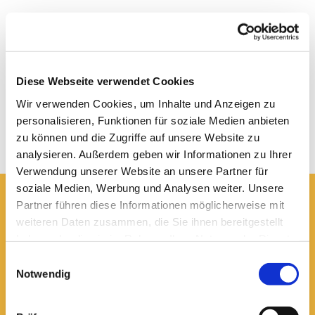
Diese Webseite verwendet Cookies
Wir verwenden Cookies, um Inhalte und Anzeigen zu
personalisieren, Funktionen für soziale Medien anbieten
zu können und die Zugriffe auf unsere Website zu
analysieren. Außerdem geben wir Informationen zu Ihrer
Verwendung unserer Website an unsere Partner für
soziale Medien, Werbung und Analysen weiter. Unsere
Partner führen diese Informationen möglicherweise mit
Hier erreichen Sie uns:
weiteren Daten zusammen, die Sie ihnen bereitgestellt
Ev.-luth. Domkirche St. Blasii zu Braunschweig
haben oder die sie im Rahmen Ihrer Nutzung der Dienste
Domplatz 5
gesammelt haben.
38100 Braunschweig
Einwilligungsauswahl
Notwendig
Domsekretariat
0531 - 24 33 5-0

dom.bs.buero@lk-bs.de
