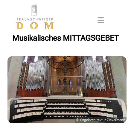
Musikalisches MITTAGSGEBET
© Orgelarchitektur Zickermann