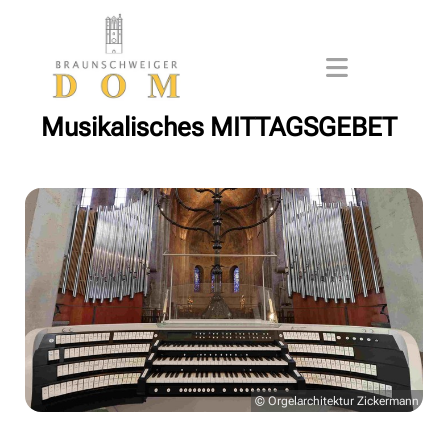
Musikalisches MITTAGSGEBET
© Orgelarchitektur Zickermann