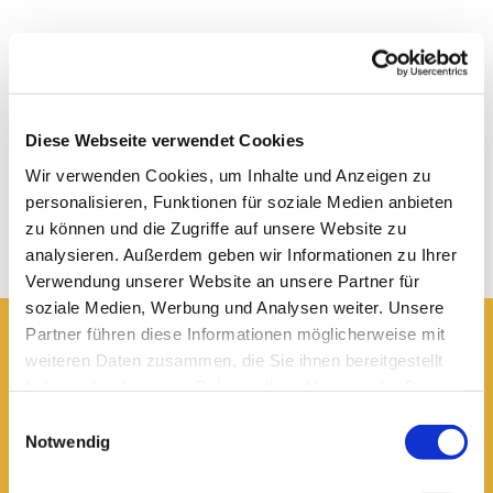
Diese Webseite verwendet Cookies
Wir verwenden Cookies, um Inhalte und Anzeigen zu
personalisieren, Funktionen für soziale Medien anbieten
zu können und die Zugriffe auf unsere Website zu
analysieren. Außerdem geben wir Informationen zu Ihrer
Verwendung unserer Website an unsere Partner für
soziale Medien, Werbung und Analysen weiter. Unsere
Partner führen diese Informationen möglicherweise mit
weiteren Daten zusammen, die Sie ihnen bereitgestellt
Hier erreichen Sie uns:
haben oder die sie im Rahmen Ihrer Nutzung der Dienste
Ev.-luth. Domkirche St. Blasii zu Braunschweig
gesammelt haben.
Domplatz 5
Einwilligungsauswahl
38100 Braunschweig
Notwendig
Domsekretariat