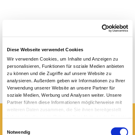
Diese Webseite verwendet Cookies
Wir verwenden Cookies, um Inhalte und Anzeigen zu
personalisieren, Funktionen für soziale Medien anbieten
zu können und die Zugriffe auf unsere Website zu
analysieren. Außerdem geben wir Informationen zu Ihrer
Verwendung unserer Website an unsere Partner für
soziale Medien, Werbung und Analysen weiter. Unsere
Partner führen diese Informationen möglicherweise mit
weiteren Daten zusammen, die Sie ihnen bereitgestellt
haben oder die sie im Rahmen Ihrer Nutzung der Dienste
Hier erreichen Sie uns:
gesammelt haben.
Einwilligungsauswahl
Ev.-luth. Domkirche St. Blasii zu Braunschweig
Notwendig