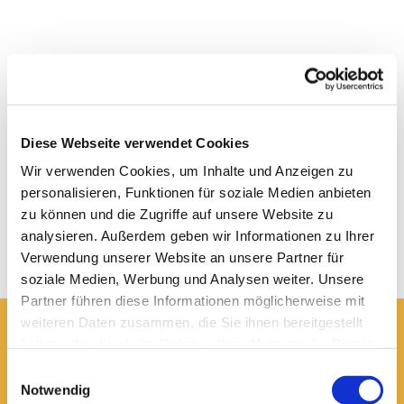
Diese Webseite verwendet Cookies
Wir verwenden Cookies, um Inhalte und Anzeigen zu
personalisieren, Funktionen für soziale Medien anbieten
zu können und die Zugriffe auf unsere Website zu
analysieren. Außerdem geben wir Informationen zu Ihrer
Verwendung unserer Website an unsere Partner für
soziale Medien, Werbung und Analysen weiter. Unsere
Partner führen diese Informationen möglicherweise mit
weiteren Daten zusammen, die Sie ihnen bereitgestellt
haben oder die sie im Rahmen Ihrer Nutzung der Dienste
Hier erreichen Sie uns:
gesammelt haben.
Einwilligungsauswahl
Ev.-luth. Domkirche St. Blasii zu Braunschweig
Notwendig
Domplatz 5