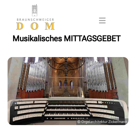
Musikalisches MITTAGSGEBET
© Orgelarchitektur Zickermann