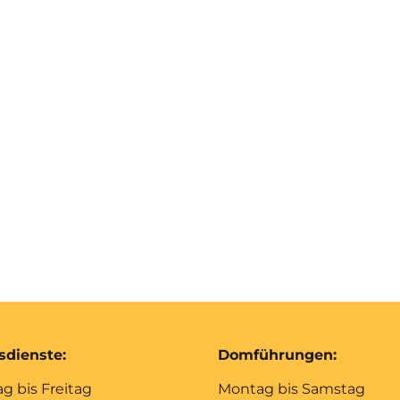
sdienste:
Domführungen:
g bis Freitag
Montag bis Samstag