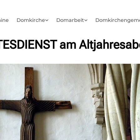
ine
Domkirche
Domarbeit
Domkirchengem
ESDIENST am Altjahresab