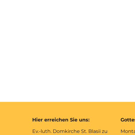
Hier erreichen Sie uns:
Gotte
Ev.-luth. Domkirche St. Blasii zu
Monta