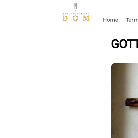
Home
Term
GOTT