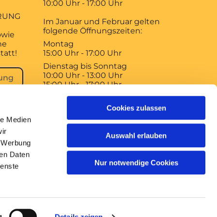
10:00 Uhr - 17:00 Uhr
RUNG
Im Januar und Februar gelten
folgende Öffnungszeiten:
owie
ne
Montag
tatt!
15:00 Uhr - 17:00 Uhr
Dienstag bis Sonntag
10:00 Uhr - 13:00 Uhr
ung
15:00 Uhr - 17:00 Uhr
Der Braunschweiger Dom
Cookies zulassen
bleibt am 1. Januar, 1. Mai und 3.
le Medien
Oktober geschlossen!
ir
Auswahl erlauben
, Werbung
ren Daten
Nur notwendige Cookies
ienste
gin
g
Details zeigen