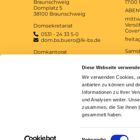
Braunschweig
17:00
Domplatz 5
ABEN
38100 Braunschweig
mittw
Versö
Domsekretariat
Coven
0531 - 24 33 5-0

freit
dom.bs.buero@lk-bs.de

Sams
Domkantorat
12:00
0531 - 24 33 5-20

MUSI
domkantorat@lk-bs.de

Diese Webseite verwende
MITT
Wir verwenden Cookies, um
Anfrage und
Sonn
anbieten zu können und di
Anforderung kirchlicher
10:00
Informationen zu Ihrer Ve
Bescheinigungen
GOTT
und Analysen weiter. Unse
zusammen, die Sie ihnen b
gesammelt haben.
Im
Einwilligungsauswahl
Notwendig