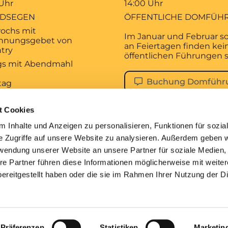
 Uhr
14:00 Uhr
DSEGEN
ÖFFENTLICHE DOMFÜH
ochs mit
Im Januar und Februar s
hnungsgebet von
an Feiertagen finden kei
try
öffentlichen Führungen s
ags mit Abendmahl
Buchung Domführ
tag
 Uhr
KALISCHES
t Cookies
AGSGEBET
 Inhalte und Anzeigen zu personalisieren, Funktionen für sozia
tag
e Zugriffe auf unsere Website zu analysieren. Außerdem geben w
 Uhr
rwendung unserer Website an unsere Partner für soziale Medien
ESDIENST
re Partner führen diese Informationen möglicherweise mit weite
ereitgestellt haben oder die sie im Rahmen Ihrer Nutzung der D
pressum
Datenschutzerklärung
ChurchDesk-Lo
Präferenzen
Statistiken
Marketin