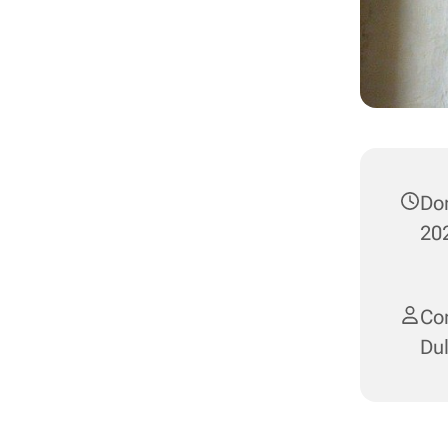
Do
202
Cor
Dul