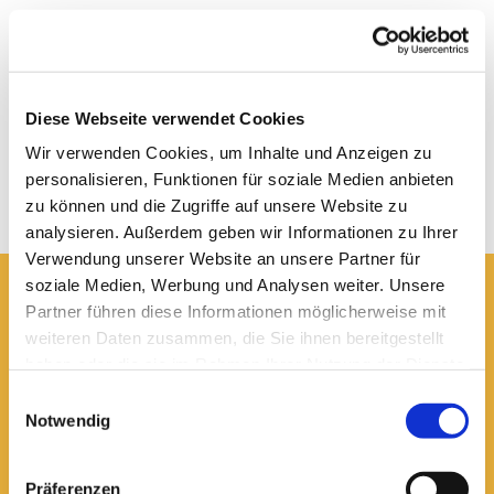
Diese Webseite verwendet Cookies
Wir verwenden Cookies, um Inhalte und Anzeigen zu
personalisieren, Funktionen für soziale Medien anbieten
zu können und die Zugriffe auf unsere Website zu
analysieren. Außerdem geben wir Informationen zu Ihrer
Verwendung unserer Website an unsere Partner für
soziale Medien, Werbung und Analysen weiter. Unsere
Partner führen diese Informationen möglicherweise mit
Hier erreichen Sie uns:
weiteren Daten zusammen, die Sie ihnen bereitgestellt
Ev.-luth. Domkirche St. Blasii zu Braunschweig
haben oder die sie im Rahmen Ihrer Nutzung der Dienste
Domplatz 5
38100 Braunschweig
gesammelt haben.
Einwilligungsauswahl
Notwendig
Domsekretariat
0531 - 24 33 5-0

dom.bs.buero@lk-bs.de

Präferenzen