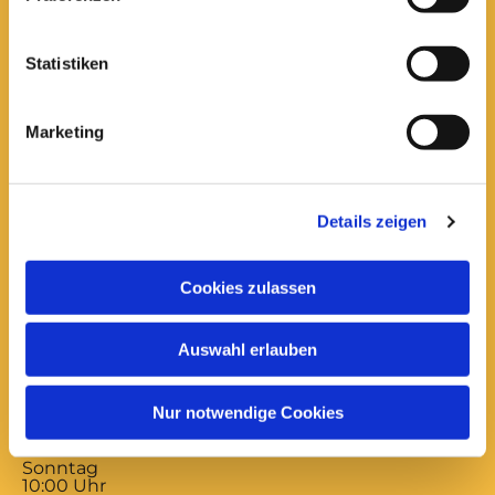
Domkantorat
0531 - 24 33 5-20

domkantorat@lk-bs.de

Statistiken
Anfrage und Anforderung kirchlicher
Marketing
Bescheinigungen
Gottesdienste:
Details zeigen
Montag bis Freitag
17:00 Uhr
Cookies zulassen
ABENDSEGEN
mittwochs mit Versöhnungsgebet von Coventry
Auswahl erlauben
freitags mit Abendmahl
Samstag
12:00 Uhr
Nur notwendige Cookies
MUSIKALISCHES MITTAGSGEBET
Sonntag
10:00 Uhr