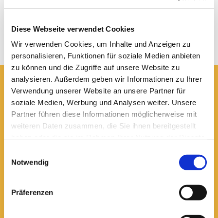
Diese Webseite verwendet Cookies
Wir verwenden Cookies, um Inhalte und Anzeigen zu
personalisieren, Funktionen für soziale Medien anbieten
zu können und die Zugriffe auf unsere Website zu
analysieren. Außerdem geben wir Informationen zu Ihrer
Verwendung unserer Website an unsere Partner für
Hier erreichen Sie uns:
soziale Medien, Werbung und Analysen weiter. Unsere
Ev.-luth. Domkirche St. Blasii zu Braunschweig
Partner führen diese Informationen möglicherweise mit
Domplatz 5
38100 Braunschweig
weiteren Daten zusammen, die Sie ihnen bereitgestellt
haben oder die sie im Rahmen Ihrer Nutzung der Dienste
Domsekretariat
gesammelt haben.
0531 - 24 33 5-0

Einwilligungsauswahl
dom.bs.buero@lk-bs.de

Notwendig
Domkantorat
0531 - 24 33 5-20

Präferenzen
domkantorat@lk-bs.de
