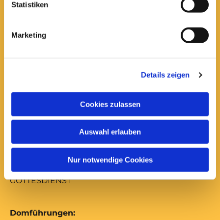
Anfrage und Anforderung kirchlicher
Statistiken
Bescheinigungen
Marketing
Gottesdienste:
Montag bis Freitag
17:00 Uhr
Details zeigen
ABENDSEGEN
mittwochs mit Versöhnungsgebet von Coventry
Cookies zulassen
freitags mit Abendmahl
Samstag
Auswahl erlauben
12:00 Uhr
MUSIKALISCHES MITTAGSGEBET
Nur notwendige Cookies
Sonntag
10:00 Uhr
GOTTESDIENST
Domführungen: