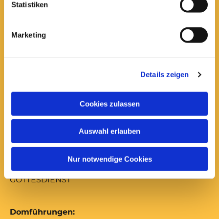
Anfrage und Anforderung kirchlicher
Statistiken
Bescheinigungen
Marketing
Gottesdienste:
Montag bis Freitag
17:00 Uhr
Details zeigen
ABENDSEGEN
mittwochs mit Versöhnungsgebet von Coventry
Cookies zulassen
freitags mit Abendmahl
Samstag
Auswahl erlauben
12:00 Uhr
MUSIKALISCHES MITTAGSGEBET
Nur notwendige Cookies
Sonntag
10:00 Uhr
GOTTESDIENST
Domführungen: