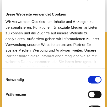
Diese Webseite verwendet Cookies
Wir verwenden Cookies, um Inhalte und Anzeigen zu
personalisieren, Funktionen für soziale Medien anbieten
zu können und die Zugriffe auf unsere Website zu
analysieren. Außerdem geben wir Informationen zu Ihrer
Verwendung unserer Website an unsere Partner für
Hier erreichen Sie uns:
soziale Medien, Werbung und Analysen weiter. Unsere
Ev.-luth. Domkirche St. Blasii zu Braunschweig
Partner führen diese Informationen möglicherweise mit
Domplatz 5
38100 Braunschweig
weiteren Daten zusammen, die Sie ihnen bereitgestellt
haben oder die sie im Rahmen Ihrer Nutzung der Dienste
Domsekretariat
gesammelt haben.
0531 - 24 33 5-0

Einwilligungsauswahl
dom.bs.buero@lk-bs.de

Notwendig
Domkantorat
0531 - 24 33 5-20

Präferenzen
domkantorat@lk-bs.de
