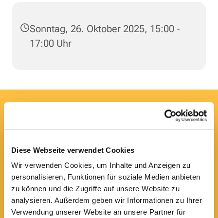
Sonntag, 26. Oktober 2025, 15:00 -
17:00 Uhr
Hier erreichen Sie uns:
Ev.-luth. Domkirche St. Blasii zu Braunschweig
Domplatz 5
38100 Braunschweig
Diese Webseite verwendet Cookies
Domsekretariat
Wir verwenden Cookies, um Inhalte und Anzeigen zu
0531 - 24 33 5-0

personalisieren, Funktionen für soziale Medien anbieten
dom.bs.buero@lk-bs.de

zu können und die Zugriffe auf unsere Website zu
Domkantorat
analysieren. Außerdem geben wir Informationen zu Ihrer
0531 - 24 33 5-20
Verwendung unserer Website an unsere Partner für
