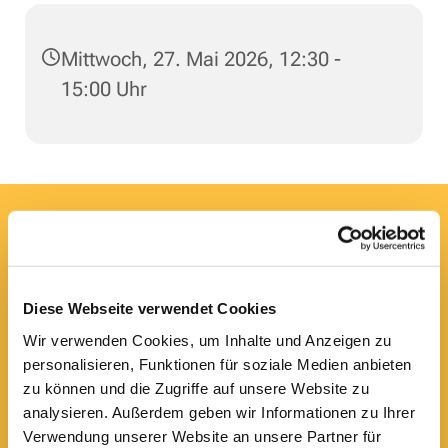
Mittwoch, 27. Mai 2026, 12:30 -
15:00 Uhr
Hier erreichen Sie uns:
Ev.-luth. Domkirche St. Blasii zu Braunschweig
Domplatz 5
38100 Braunschweig
Diese Webseite verwendet Cookies
Domsekretariat
Wir verwenden Cookies, um Inhalte und Anzeigen zu
0531 - 24 33 5-0

personalisieren, Funktionen für soziale Medien anbieten
dom.bs.buero@lk-bs.de

zu können und die Zugriffe auf unsere Website zu
Domkantorat
analysieren. Außerdem geben wir Informationen zu Ihrer
0531 - 24 33 5-20
Verwendung unserer Website an unsere Partner für
