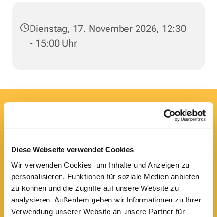
Dienstag, 17. November 2026, 12:30
- 15:00 Uhr
Hier erreichen Sie uns:
Ev.-luth. Domkirche St. Blasii zu Braunschweig
Domplatz 5
38100 Braunschweig
Diese Webseite verwendet Cookies
Domsekretariat
Wir verwenden Cookies, um Inhalte und Anzeigen zu
0531 - 24 33 5-0

personalisieren, Funktionen für soziale Medien anbieten
dom.bs.buero@lk-bs.de

zu können und die Zugriffe auf unsere Website zu
Domkantorat
analysieren. Außerdem geben wir Informationen zu Ihrer
0531 - 24 33 5-20
Verwendung unserer Website an unsere Partner für
