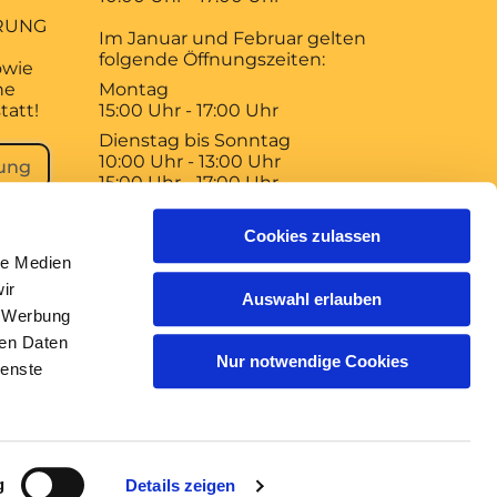
RUNG
Im Januar und Februar gelten
folgende Öffnungszeiten:
owie
ne
Montag
tatt!
15:00 Uhr - 17:00 Uhr
Dienstag bis Sonntag
10:00 Uhr - 13:00 Uhr
ung
15:00 Uhr - 17:00 Uhr
Der Braunschweiger Dom
Cookies zulassen
bleibt am 1. Januar, 1. Mai und 3.
le Medien
Oktober geschlossen!
ir
Auswahl erlauben
, Werbung
ren Daten
Nur notwendige Cookies
ienste
gin
g
Details zeigen