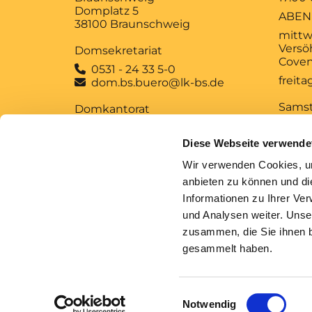
Domplatz 5
ABEN
38100 Braunschweig
mittw
Versö
Domsekretariat
Coven
0531 - 24 33 5-0

freit
dom.bs.buero@lk-bs.de

Sams
Domkantorat
12:00
0531 - 24 33 5-20

MUSI
domkantorat@lk-bs.de

Diese Webseite verwende
MITT
Wir verwenden Cookies, um
Anfrage und
Sonn
anbieten zu können und di
Anforderung kirchlicher
10:00
Informationen zu Ihrer Ve
Bescheinigungen
GOTT
und Analysen weiter. Unse
zusammen, die Sie ihnen b
gesammelt haben.
Im
Einwilligungsauswahl
Notwendig