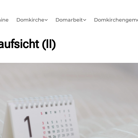
ine
Domkirche
Domarbeit
Domkirchengem
fsicht (II)