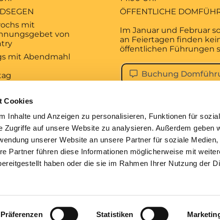
DSEGEN
ÖFFENTLICHE DOMFÜH
ochs mit
Im Januar und Februar s
hnungsgebet von
an Feiertagen finden kei
try
öffentlichen Führungen s
ags mit Abendmahl
Buchung Domführ
tag
 Uhr
KALISCHES
t Cookies
AGSGEBET
 Inhalte und Anzeigen zu personalisieren, Funktionen für sozia
tag
e Zugriffe auf unsere Website zu analysieren. Außerdem geben w
 Uhr
rwendung unserer Website an unsere Partner für soziale Medien
ESDIENST
re Partner führen diese Informationen möglicherweise mit weite
ereitgestellt haben oder die sie im Rahmen Ihrer Nutzung der D
pressum
Datenschutzerklärung
ChurchDesk-Lo
Präferenzen
Statistiken
Marketin