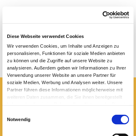
Diese Webseite verwendet Cookies
Wir verwenden Cookies, um Inhalte und Anzeigen zu
personalisieren, Funktionen für soziale Medien anbieten
zu können und die Zugriffe auf unsere Website zu
analysieren. Außerdem geben wir Informationen zu Ihrer
Verwendung unserer Website an unsere Partner für
soziale Medien, Werbung und Analysen weiter. Unsere
Partner führen diese Informationen möglicherweise mit
Hier erreichen Sie uns:
weiteren Daten zusammen, die Sie ihnen bereitgestellt
haben oder die sie im Rahmen Ihrer Nutzung der Dienste
Ev.-luth. Domkirche St. Blasii zu Braunschweig
Domplatz 5
gesammelt haben.
Einwilligungsauswahl
38100 Braunschweig
Notwendig
Domsekretariat
0531 - 24 33 5-0
