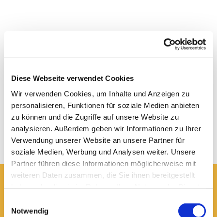
Diese Webseite verwendet Cookies
Wir verwenden Cookies, um Inhalte und Anzeigen zu
personalisieren, Funktionen für soziale Medien anbieten
zu können und die Zugriffe auf unsere Website zu
analysieren. Außerdem geben wir Informationen zu Ihrer
Verwendung unserer Website an unsere Partner für
soziale Medien, Werbung und Analysen weiter. Unsere
Partner führen diese Informationen möglicherweise mit
weiteren Daten zusammen, die Sie ihnen bereitgestellt
haben oder die sie im Rahmen Ihrer Nutzung der Dienste
Hier erreichen Sie uns:
gesammelt haben.
Einwilligungsauswahl
Ev.-luth. Domkirche St. Blasii zu Braunschweig
Notwendig
Domplatz 5