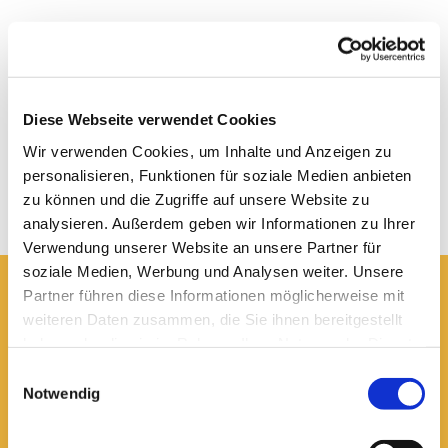
Diese Webseite verwendet Cookies
Wir verwenden Cookies, um Inhalte und Anzeigen zu
personalisieren, Funktionen für soziale Medien anbieten
zu können und die Zugriffe auf unsere Website zu
analysieren. Außerdem geben wir Informationen zu Ihrer
Verwendung unserer Website an unsere Partner für
soziale Medien, Werbung und Analysen weiter. Unsere
Partner führen diese Informationen möglicherweise mit
Hier erreichen Sie uns:
weiteren Daten zusammen, die Sie ihnen bereitgestellt
haben oder die sie im Rahmen Ihrer Nutzung der Dienste
Ev.-luth. Domkirche St. Blasii zu Braunschweig
Domplatz 5
gesammelt haben.
Einwilligungsauswahl
38100 Braunschweig
Notwendig
Domsekretariat
0531 - 24 33 5-0
