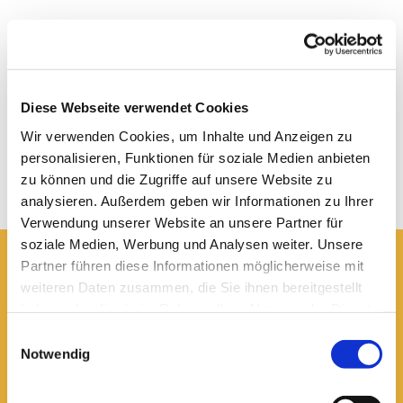
Diese Webseite verwendet Cookies
Wir verwenden Cookies, um Inhalte und Anzeigen zu
personalisieren, Funktionen für soziale Medien anbieten
zu können und die Zugriffe auf unsere Website zu
analysieren. Außerdem geben wir Informationen zu Ihrer
Verwendung unserer Website an unsere Partner für
soziale Medien, Werbung und Analysen weiter. Unsere
Partner führen diese Informationen möglicherweise mit
Hier erreichen Sie uns:
weiteren Daten zusammen, die Sie ihnen bereitgestellt
haben oder die sie im Rahmen Ihrer Nutzung der Dienste
Ev.-luth. Domkirche St. Blasii zu Braunschweig
Domplatz 5
gesammelt haben.
Einwilligungsauswahl
38100 Braunschweig
Notwendig
Domsekretariat
0531 - 24 33 5-0
