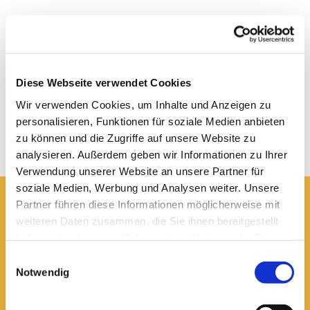
Diese Webseite verwendet Cookies
Wir verwenden Cookies, um Inhalte und Anzeigen zu
personalisieren, Funktionen für soziale Medien anbieten
zu können und die Zugriffe auf unsere Website zu
analysieren. Außerdem geben wir Informationen zu Ihrer
Verwendung unserer Website an unsere Partner für
soziale Medien, Werbung und Analysen weiter. Unsere
Partner führen diese Informationen möglicherweise mit
Hier erreichen Sie uns:
weiteren Daten zusammen, die Sie ihnen bereitgestellt
haben oder die sie im Rahmen Ihrer Nutzung der Dienste
Ev.-luth. Domkirche St. Blasii zu Braunschweig
Domplatz 5
gesammelt haben.
Einwilligungsauswahl
38100 Braunschweig
Notwendig
Domsekretariat
0531 - 24 33 5-0
