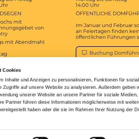
 Uhr
14:00 Uhr
DSEGEN
ÖFFENTLICHE DOMFÜH
ochs mit
Im Januar und Februar s
hnungsgebet von
an Feiertagen finden kei
try
öffentlichen Führungen s
ags mit Abendmahl
Buchung Domführ
tag
 Uhr
KALISCHES
t Cookies
AGSGEBET
 Inhalte und Anzeigen zu personalisieren, Funktionen für sozia
tag
e Zugriffe auf unsere Website zu analysieren. Außerdem geben w
 Uhr
rwendung unserer Website an unsere Partner für soziale Medien
ESDIENST
re Partner führen diese Informationen möglicherweise mit weite
ereitgestellt haben oder die sie im Rahmen Ihrer Nutzung der D
pressum
Datenschutzerklärung
ChurchDesk-Lo