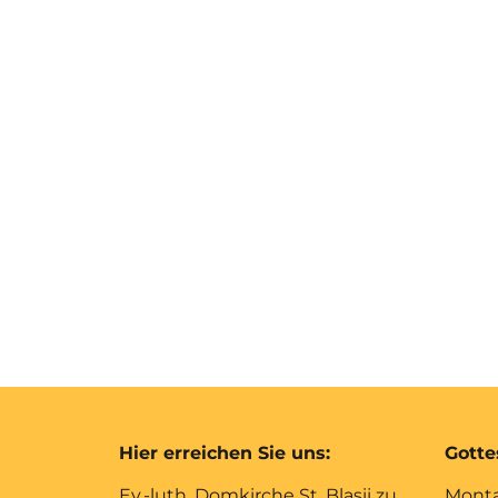
Hier erreichen Sie uns:
Gotte
Ev.-luth. Domkirche St. Blasii zu
Monta