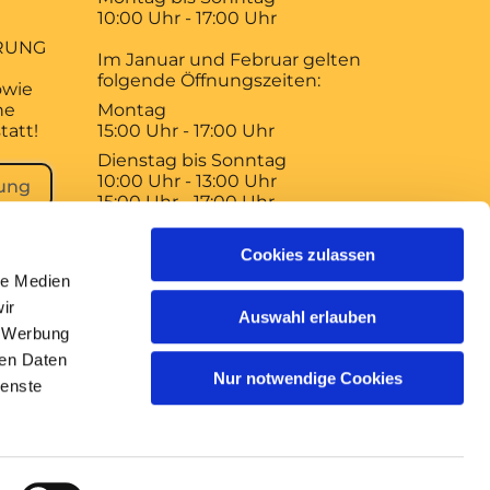
10:00 Uhr - 17:00 Uhr
RUNG
Im Januar und Februar gelten
folgende Öffnungszeiten:
owie
ne
Montag
tatt!
15:00 Uhr - 17:00 Uhr
Dienstag bis Sonntag
10:00 Uhr - 13:00 Uhr
ung
15:00 Uhr - 17:00 Uhr
Der Braunschweiger Dom
Cookies zulassen
bleibt am 1. Januar, 1. Mai und 3.
le Medien
Oktober geschlossen!
ir
Auswahl erlauben
, Werbung
ren Daten
Nur notwendige Cookies
ienste
gin