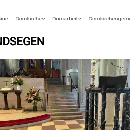
ine
Domkirche
Domarbeit
Domkirchengem
NDSEGEN