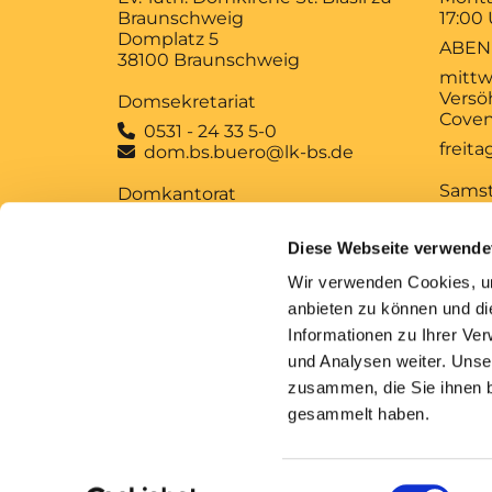
Braunschweig
17:00
Domplatz 5
ABEN
38100 Braunschweig
mittw
Versö
Domsekretariat
Coven
0531 - 24 33 5-0

freit
dom.bs.buero@lk-bs.de

Sams
Domkantorat
12:00
0531 - 24 33 5-20

MUSI
domkantorat@lk-bs.de

Diese Webseite verwende
MITT
Wir verwenden Cookies, um
Anfrage und
Sonn
anbieten zu können und di
Anforderung kirchlicher
10:00
Informationen zu Ihrer Ve
Bescheinigungen
GOTT
und Analysen weiter. Unse
zusammen, die Sie ihnen b
gesammelt haben.
Im
Einwilligungsauswahl