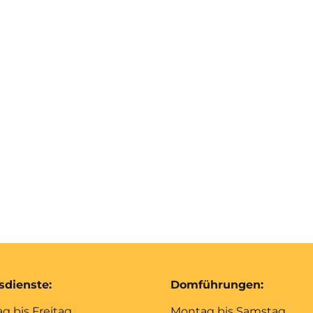
sdienste:
Domführungen:
g bis Freitag
Montag bis Samstag