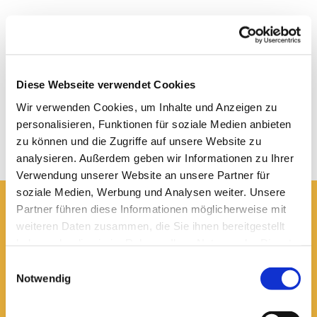
Diese Webseite verwendet Cookies
Wir verwenden Cookies, um Inhalte und Anzeigen zu
personalisieren, Funktionen für soziale Medien anbieten
zu können und die Zugriffe auf unsere Website zu
analysieren. Außerdem geben wir Informationen zu Ihrer
Verwendung unserer Website an unsere Partner für
soziale Medien, Werbung und Analysen weiter. Unsere
Partner führen diese Informationen möglicherweise mit
Hier erreichen Sie uns:
weiteren Daten zusammen, die Sie ihnen bereitgestellt
haben oder die sie im Rahmen Ihrer Nutzung der Dienste
Ev.-luth. Domkirche St. Blasii zu Braunschweig
Domplatz 5
gesammelt haben.
Einwilligungsauswahl
38100 Braunschweig
Notwendig
Domsekretariat
0531 - 24 33 5-0
