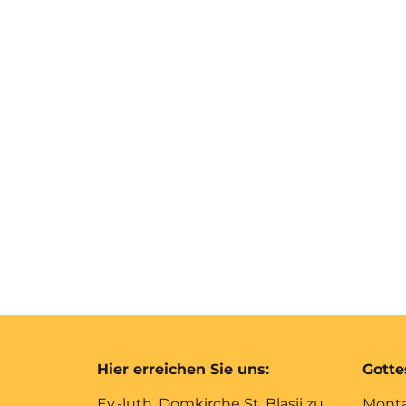
Hier erreichen Sie uns:
Gotte
Ev.-luth. Domkirche St. Blasii zu
Monta