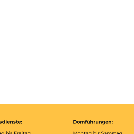
sdienste:
Domführungen:
g bis Freitag
Montag bis Samstag