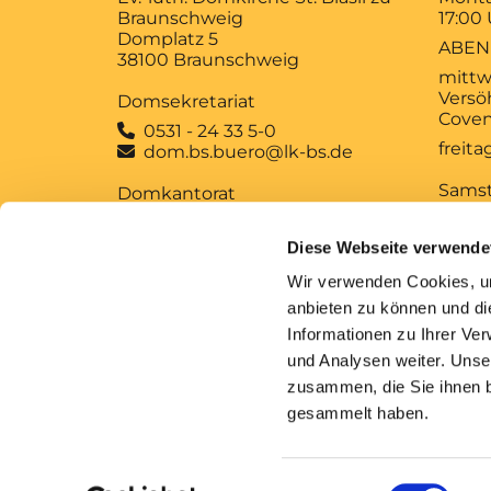
Braunschweig
17:00
Domplatz 5
ABEN
38100 Braunschweig
mittw
Versö
Domsekretariat
Coven
0531 - 24 33 5-0

freit
dom.bs.buero@lk-bs.de

Sams
Domkantorat
12:00
0531 - 24 33 5-20

MUSI
domkantorat@lk-bs.de

Diese Webseite verwende
MITT
Wir verwenden Cookies, um
Anfrage und
Sonn
anbieten zu können und di
Anforderung kirchlicher
10:00
Informationen zu Ihrer Ve
Bescheinigungen
GOTT
und Analysen weiter. Unse
zusammen, die Sie ihnen b
gesammelt haben.
Im
Einwilligungsauswahl