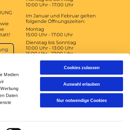
10:00 Uhr - 17:00 Uhr
RUNG
Im Januar und Februar gelten
folgende Öffnungszeiten:
owie
ne
Montag
tatt!
15:00 Uhr - 17:00 Uhr
Dienstag bis Sonntag
10:00 Uhr - 13:00 Uhr
ung
15:00 Uhr - 17:00 Uhr
Der Braunschweiger Dom
Cookies zulassen
bleibt am 1. Januar, 1. Mai und 3.
le Medien
Oktober geschlossen!
ir
Auswahl erlauben
, Werbung
ren Daten
Nur notwendige Cookies
ienste
gin