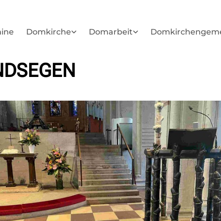
ine
Domkirche
Domarbeit
Domkirchengem
NDSEGEN