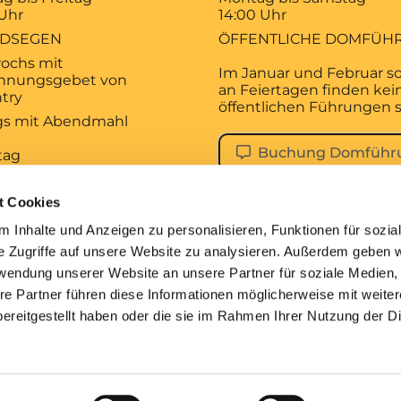
 Uhr
14:00 Uhr
DSEGEN
ÖFFENTLICHE DOMFÜH
ochs mit
Im Januar und Februar s
hnungsgebet von
an Feiertagen finden kei
try
öffentlichen Führungen s
ags mit Abendmahl
Buchung Domführ
tag
 Uhr
KALISCHES
t Cookies
AGSGEBET
 Inhalte und Anzeigen zu personalisieren, Funktionen für sozia
tag
e Zugriffe auf unsere Website zu analysieren. Außerdem geben w
 Uhr
rwendung unserer Website an unsere Partner für soziale Medien
ESDIENST
re Partner führen diese Informationen möglicherweise mit weite
ereitgestellt haben oder die sie im Rahmen Ihrer Nutzung der D
pressum
Datenschutzerklärung
ChurchDesk-Lo