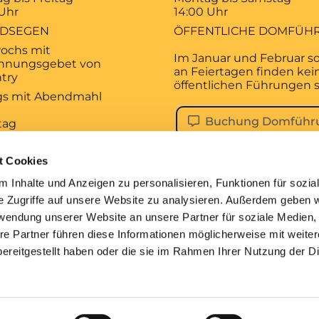
 Uhr
14:00 Uhr
DSEGEN
ÖFFENTLICHE DOMFÜH
ochs mit
Im Januar und Februar s
hnungsgebet von
an Feiertagen finden kei
try
öffentlichen Führungen s
ags mit Abendmahl
Buchung Domführ
tag
 Uhr
KALISCHES
t Cookies
AGSGEBET
 Inhalte und Anzeigen zu personalisieren, Funktionen für sozia
tag
e Zugriffe auf unsere Website zu analysieren. Außerdem geben w
 Uhr
rwendung unserer Website an unsere Partner für soziale Medien
ESDIENST
re Partner führen diese Informationen möglicherweise mit weite
ereitgestellt haben oder die sie im Rahmen Ihrer Nutzung der D
pressum
Datenschutzerklärung
ChurchDesk-Lo