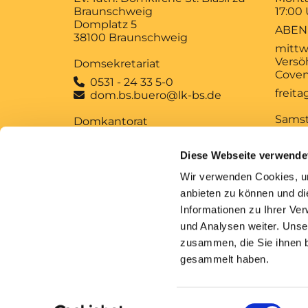
Braunschweig
17:00
Domplatz 5
ABEN
38100 Braunschweig
mittw
Versö
Domsekretariat
Coven
0531 - 24 33 5-0

freit
dom.bs.buero@lk-bs.de

Sams
Domkantorat
12:00
0531 - 24 33 5-20

MUSI
domkantorat@lk-bs.de

Diese Webseite verwende
MITT
Wir verwenden Cookies, um
Anfrage und
Sonn
anbieten zu können und di
Anforderung kirchlicher
10:00
Informationen zu Ihrer Ve
Bescheinigungen
GOTT
und Analysen weiter. Unse
zusammen, die Sie ihnen b
gesammelt haben.
Im
Einwilligungsauswahl