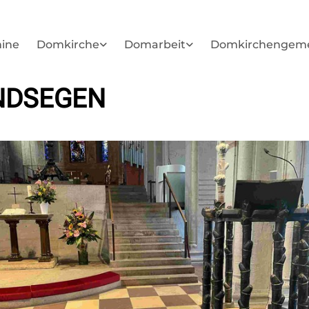
ine
Domkirche
Domarbeit
Domkirchengem
NDSEGEN