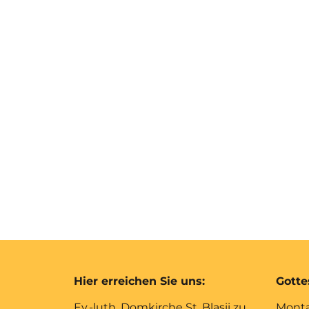
Hier erreichen Sie uns:
Gotte
Ev.-luth. Domkirche St. Blasii zu
Monta