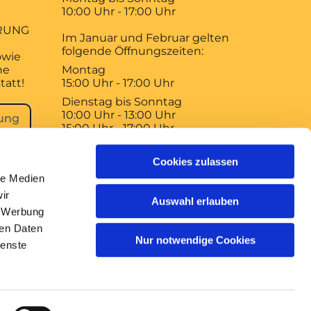
10:00 Uhr - 17:00 Uhr
RUNG
Im Januar und Februar gelten
folgende Öffnungszeiten:
owie
ne
Montag
tatt!
15:00 Uhr - 17:00 Uhr
Dienstag bis Sonntag
10:00 Uhr - 13:00 Uhr
ung
15:00 Uhr - 17:00 Uhr
Der Braunschweiger Dom
Cookies zulassen
bleibt am 1. Januar, 1. Mai und 3.
le Medien
Oktober geschlossen!
ir
Auswahl erlauben
, Werbung
ren Daten
Nur notwendige Cookies
ienste
gin