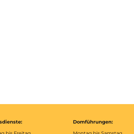
sdienste:
Domführungen:
g bis Freitag
Montag bis Samstag